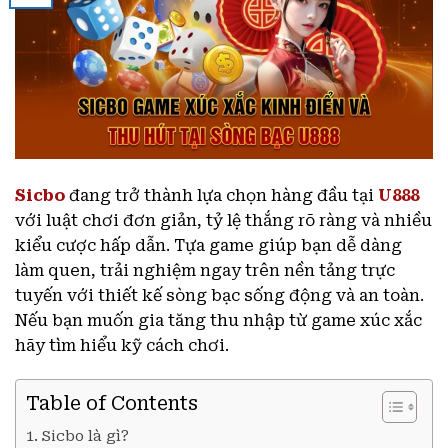
Sicbo
đang trở thành lựa chọn hàng đầu tại
U888
với luật chơi đơn giản, tỷ lệ thắng rõ ràng và nhiều
kiểu cược hấp dẫn. Tựa game giúp bạn dễ dàng
làm quen, trải nghiệm ngay trên nền tảng trực
tuyến với thiết kế sòng bạc sống động và an toàn.
Nếu bạn muốn gia tăng thu nhập từ game xúc xắc
hãy tìm hiểu kỹ cách chơi.
Table of Contents
Sicbo là gì?