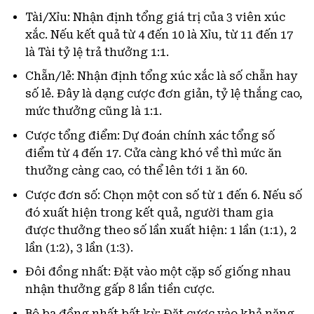
Tài/Xỉu: Nhận định tổng giá trị của 3 viên xúc
xắc. Nếu kết quả từ 4 đến 10 là Xỉu, từ 11 đến 17
là Tài tỷ lệ trả thưởng 1:1.
Chẵn/lẻ: Nhận định tổng xúc xắc là số chẵn hay
số lẻ. Đây là dạng cược đơn giản, tỷ lệ thắng cao,
mức thưởng cũng là 1:1.
Cược tổng điểm: Dự đoán chính xác tổng số
điểm từ 4 đến 17. Cửa càng khó về thì mức ăn
thưởng càng cao, có thể lên tới 1 ăn 60.
Cược đơn số: Chọn một con số từ 1 đến 6. Nếu số
đó xuất hiện trong kết quả, người tham gia
được thưởng theo số lần xuất hiện: 1 lần (1:1), 2
lần (1:2), 3 lần (1:3).
Đôi đồng nhất: Đặt vào một cặp số giống nhau
nhận thưởng gấp 8 lần tiền cược.
Bộ ba đồng nhất bất kỳ: Đặt cược vào khả năng