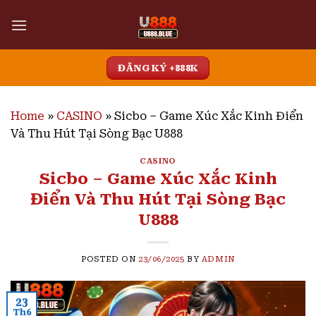
Skip
to
content
ĐĂNG KÝ +888K
Home
»
CASINO
»
Sicbo – Game Xúc Xắc Kinh Điển
Và Thu Hút Tại Sòng Bạc U888
CASINO
Sicbo – Game Xúc Xắc Kinh
Điển Và Thu Hút Tại Sòng Bạc
U888
POSTED ON
23/06/2025
BY
ADMIN
23
Th6