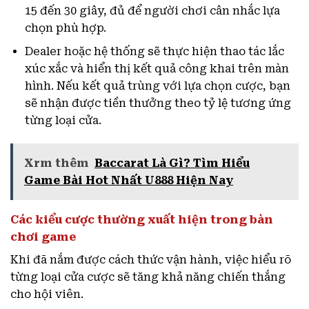
15 đến 30 giây, đủ để người chơi cân nhắc lựa
chọn phù hợp.
Dealer hoặc hệ thống sẽ thực hiện thao tác lắc
xúc xắc và hiển thị kết quả công khai trên màn
hình. Nếu kết quả trùng với lựa chọn cược, bạn
sẽ nhận được tiền thưởng theo tỷ lệ tương ứng
từng loại cửa.
Xrm thêm
Baccarat Là Gì? Tìm Hiểu
Game Bài Hot Nhất U888 Hiện Nay
Các kiểu cược thường xuất hiện trong bàn
chơi game
Khi đã nắm được cách thức vận hành, việc hiểu rõ
từng loại cửa cược sẽ tăng khả năng chiến thắng
cho hội viên.