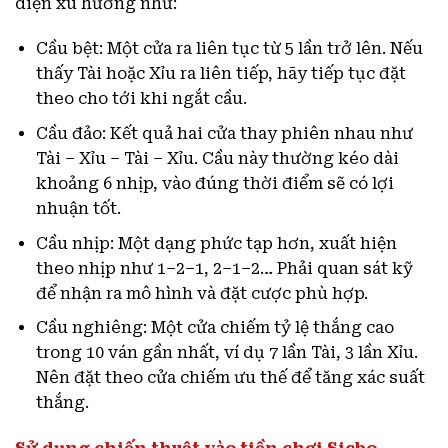
diện xu hướng như:
Cầu bệt: Một cửa ra liên tục từ 5 lần trở lên. Nếu
thấy Tài hoặc Xỉu ra liên tiếp, hãy tiếp tục đặt
theo cho tới khi ngắt cầu.
Cầu đảo: Kết quả hai cửa thay phiên nhau như
Tài – Xỉu – Tài – Xỉu. Cầu này thường kéo dài
khoảng 6 nhịp, vào đúng thời điểm sẽ có lợi
nhuận tốt.
Cầu nhịp: Một dạng phức tạp hơn, xuất hiện
theo nhịp như 1–2–1, 2–1–2… Phải quan sát kỹ
để nhận ra mô hình và đặt cược phù hợp.
Cầu nghiêng: Một cửa chiếm tỷ lệ thắng cao
trong 10 ván gần nhất, ví dụ 7 lần Tài, 3 lần Xỉu.
Nên đặt theo cửa chiếm ưu thế để tăng xác suất
thắng.