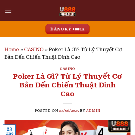
Skip
to
content
ĐĂNG KÝ +888K
Home
»
CASINO
»
Poker Là Gì? Từ Lý Thuyết Cơ
Bản Đến Chiến Thuật Đỉnh Cao
CASINO
Poker Là Gì? Từ Lý Thuyết Cơ
Bản Đến Chiến Thuật Đỉnh
Cao
POSTED ON
23/06/2025
BY
ADMIN
23
Th6