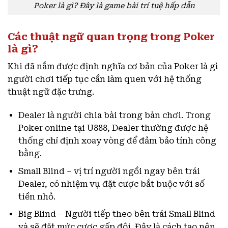
Poker là gì? Đây là game bài trí tuệ hấp dẫn
Các thuật ngữ quan trọng trong Poker
là gì?
Khi đã nắm được định nghĩa cơ bản của Poker là gì
người chơi tiếp tục cần làm quen với hệ thống
thuật ngữ đặc trưng.
Dealer là người chia bài trong bàn chơi. Trong
Poker online tại U888, Dealer thường được hệ
thống chỉ định xoay vòng để đảm bảo tính công
bằng.
Small Blind – vị trí người ngồi ngay bên trái
Dealer, có nhiệm vụ đặt cược bắt buộc với số
tiền nhỏ.
Big Blind – Người tiếp theo bên trái Small Blind
và sẽ đặt mức cược gấp đôi. Đây là cách tạo nên