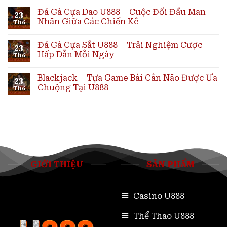
Đá Gà Cựa Dao U888 – Cuộc Đối Đầu Mãn
23
Nhãn Giữa Các Chiến Kê
Th6
Đá Gà Cựa Sắt U888 – Trải Nghiệm Cược
23
Hấp Dẫn Mỗi Ngày
Th6
Blackjack – Tựa Game Bài Cân Não Được Ưa
23
Chuộng Tại U888
Th6
GIỚI THIỆU
SẢN PHẨM
Casino U888
Thể Thao U888