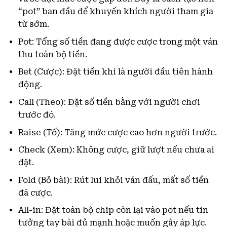
“pot” ban đầu để khuyến khích người tham gia
từ sớm.
Pot: Tổng số tiền đang được cược trong một ván
thu toàn bộ tiền.
Bet (Cược): Đặt tiền khi là người đầu tiên hành
động.
Call (Theo): Đặt số tiền bằng với người chơi
trước đó.
Raise (Tố): Tăng mức cược cao hơn người trước.
Check (Xem): Không cược, giữ lượt nếu chưa ai
đặt.
Fold (Bỏ bài): Rút lui khỏi ván đấu, mất số tiền
đã cược.
All-in: Đặt toàn bộ chip còn lại vào pot nếu tin
tưởng tay bài đủ mạnh hoặc muốn gây áp lực.