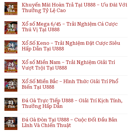
Khuyến Mãi Hoàn Trả Tại U888 – Ưu Đãi Với
24
Thưởng Tỷ Lệ Cao
Th6
Xổ số Mega 6/45 – Trải Nghiệm Cá Cược
24
Thú Vị Tại U888
Th6
Xổ Số Keno – Trải Nghiệm Đặt Cược Siêu
24
Hấp Dẫn Tại U888
Th6
Xổ số Miền Nam – Trải Nghiệm Giải Trí
24
Vượt Trội Tại U888
Th6
Xổ Số Miền Bắc – Hình Thức Giải Trí Phổ
23
Biến Tại U888
Th6
Đá Gà Trực Tiếp U888 – Giải Trí Kịch Tính,
23
Thưởng Hấp Dẫn
Th6
Đá Gà Đòn Tại U888 – Cuộc Đối Đầu Bản
23
Lĩnh Và Chiến Thuật
Th6