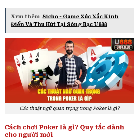
Xrm thêm
Sicbo - Game Xúc Xắc Kinh
Điển Và Thu Hút Tại Sòng Bạc U888
Các thuật ngữ quan trọng trong Poker là gì?
Cách chơi Poker là gì? Quy tắc dành
cho người mới