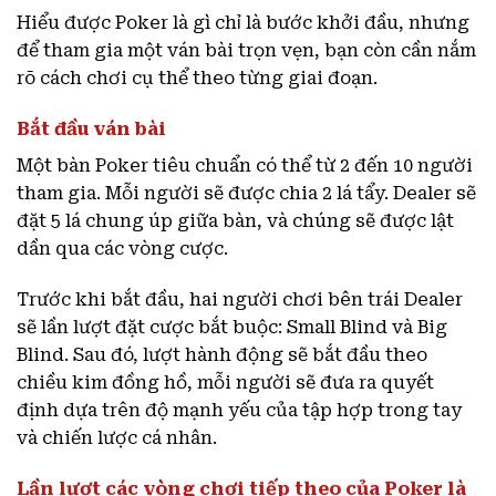
Hiểu được Poker là gì chỉ là bước khởi đầu, nhưng
để tham gia một ván bài trọn vẹn, bạn còn cần nắm
rõ cách chơi cụ thể theo từng giai đoạn.
Bắt đầu ván bài
Một bàn Poker tiêu chuẩn có thể từ 2 đến 10 người
tham gia. Mỗi người sẽ được chia 2 lá tẩy. Dealer sẽ
đặt 5 lá chung úp giữa bàn, và chúng sẽ được lật
dần qua các vòng cược.
Trước khi bắt đầu, hai người chơi bên trái Dealer
sẽ lần lượt đặt cược bắt buộc: Small Blind và Big
Blind. Sau đó, lượt hành động sẽ bắt đầu theo
chiều kim đồng hồ, mỗi người sẽ đưa ra quyết
định dựa trên độ mạnh yếu của tập hợp trong tay
và chiến lược cá nhân.
Lần lượt các vòng chơi tiếp theo của Poker là