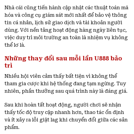
Nhà cái cũng tiến hành cập nhật các thuật toán mã
hóa và công cụ giám sát mới nhất để bảo vệ thông
tin cá nhân, lịch sử giao dịch và tài khoản người
dùng. Với nền tảng hoạt động hàng ngày liên tục,
việc duy trì môi trường an toàn là nhiệm vụ không
thể lơ là.
Những thay đổi sau mỗi lần U888 bảo
trì
Nhiều hội viên cảm thấy bất tiện vì không thể
tham gia cược khi hệ thống đang tạm ngừng. Tuy
nhiên, phần thưởng sau quá trình này là đáng giá.
Sau khi hoàn tất hoạt động, người chơi sẽ nhận
thấy tốc độ truy cập nhanh hơn, thao tác ổn định
và ít xảy ra lỗi giật lag khi chuyển đổi giữa các sản
phẩm.