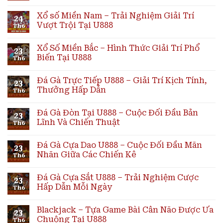
Xổ số Miền Nam – Trải Nghiệm Giải Trí
24
Vượt Trội Tại U888
Th6
Xổ Số Miền Bắc – Hình Thức Giải Trí Phổ
23
Biến Tại U888
Th6
Đá Gà Trực Tiếp U888 – Giải Trí Kịch Tính,
23
Thưởng Hấp Dẫn
Th6
Đá Gà Đòn Tại U888 – Cuộc Đối Đầu Bản
23
Lĩnh Và Chiến Thuật
Th6
Đá Gà Cựa Dao U888 – Cuộc Đối Đầu Mãn
23
Nhãn Giữa Các Chiến Kê
Th6
Đá Gà Cựa Sắt U888 – Trải Nghiệm Cược
23
Hấp Dẫn Mỗi Ngày
Th6
Blackjack – Tựa Game Bài Cân Não Được Ưa
23
Chuộng Tại U888
Th6