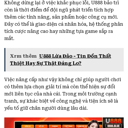
Không dừng lại ở việc khắc phục lỗi, U888 bảo trì
còn là thời điểm để đội ngũ phát triển tích hợp
thêm các tính năng, sản phẩm hoặc công cụ mới.
Đây có thể là giao diện cá nhân hóa, hệ thống phân
tích cược nâng cao hay những tựa game sắp ra
mắt.
Xrm thêm
U888 Lừa Đảo - Tin Đồn Thất
Thiệt Hay Sự Thật Đáng Lo?
Việc nâng cấp như vậy không chỉ giúp người chơi
có thêm lựa chọn giải trí mà còn thể hiện sự đổi
mới liên tục của nhà cái. Trong môi trường cạnh
tranh, sự khác biệt về công nghệ và tiện ích sẽ là
yếu tố giữ chân người dùng lâu dài.