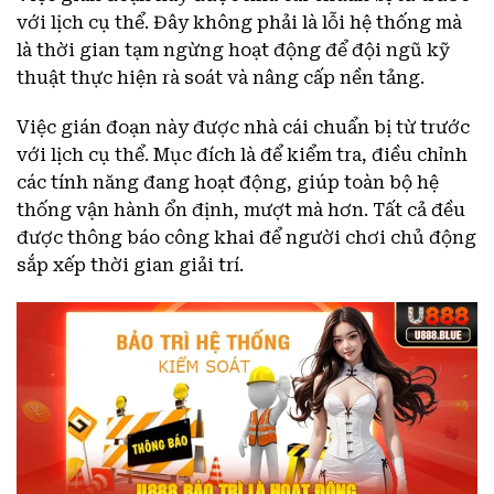
với lịch cụ thể. Đây không phải là lỗi hệ thống mà
là thời gian tạm ngừng hoạt động để đội ngũ kỹ
thuật thực hiện rà soát và nâng cấp nền tảng.
Việc gián đoạn này được nhà cái chuẩn bị từ trước
với lịch cụ thể. Mục đích là để kiểm tra, điều chỉnh
các tính năng đang hoạt động, giúp toàn bộ hệ
thống vận hành ổn định, mượt mà hơn. Tất cả đều
được thông báo công khai để người chơi chủ động
sắp xếp thời gian giải trí.