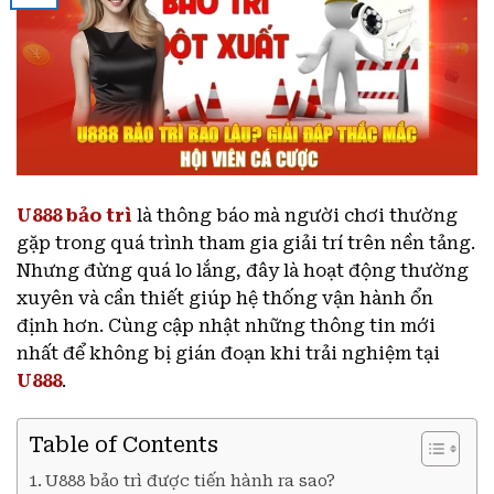
U888 bảo trì
là thông báo mà người chơi thường
gặp trong quá trình tham gia giải trí trên nền tảng.
Nhưng đừng quá lo lắng, đây là hoạt động thường
xuyên và cần thiết giúp hệ thống vận hành ổn
định hơn. Cùng cập nhật những thông tin mới
nhất để không bị gián đoạn khi trải nghiệm tại
U888
.
Table of Contents
U888 bảo trì được tiến hành ra sao?