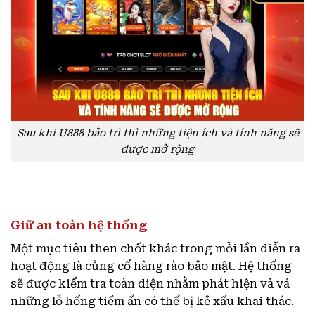
Sau khi U888 bảo trì thì những tiện ích và tính năng sẽ
được mở rộng
Giữ an toàn hệ thống
Một mục tiêu then chốt khác trong mỗi lần diễn ra
hoạt động là củng cố hàng rào bảo mật. Hệ thống
sẽ được kiểm tra toàn diện nhằm phát hiện và vá
những lỗ hổng tiềm ẩn có thể bị kẻ xấu khai thác.