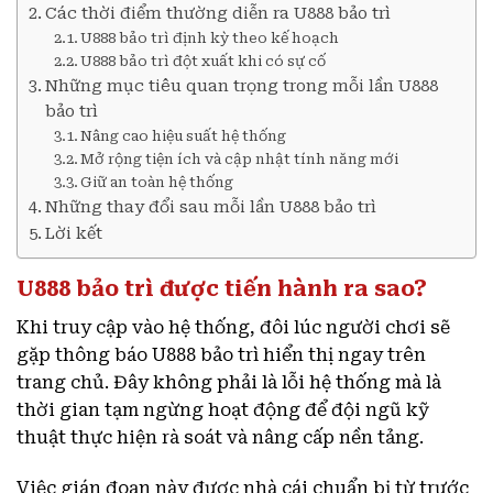
Các thời điểm thường diễn ra U888 bảo trì
U888 bảo trì định kỳ theo kế hoạch
U888 bảo trì đột xuất khi có sự cố
Những mục tiêu quan trọng trong mỗi lần U888
bảo trì
Nâng cao hiệu suất hệ thống
Mở rộng tiện ích và cập nhật tính năng mới
Giữ an toàn hệ thống
Những thay đổi sau mỗi lần U888 bảo trì
Lời kết
U888 bảo trì được tiến hành ra sao?
Khi truy cập vào hệ thống, đôi lúc người chơi sẽ
gặp thông báo U888 bảo trì hiển thị ngay trên
trang chủ. Đây không phải là lỗi hệ thống mà là
thời gian tạm ngừng hoạt động để đội ngũ kỹ
thuật thực hiện rà soát và nâng cấp nền tảng.
Việc gián đoạn này được nhà cái chuẩn bị từ trước