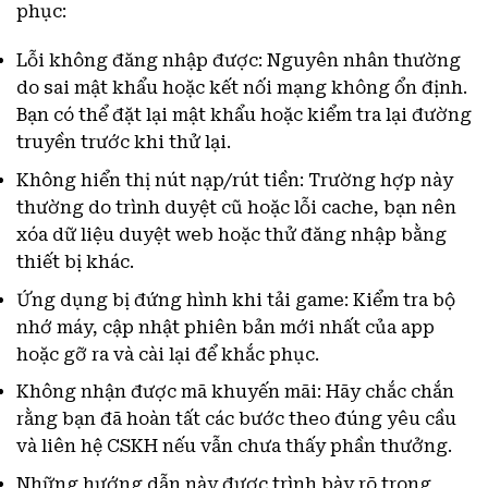
phục:
Lỗi không đăng nhập được: Nguyên nhân thường
do sai mật khẩu hoặc kết nối mạng không ổn định.
Bạn có thể đặt lại mật khẩu hoặc kiểm tra lại đường
truyền trước khi thử lại.
Không hiển thị nút nạp/rút tiền: Trường hợp này
thường do trình duyệt cũ hoặc lỗi cache, bạn nên
xóa dữ liệu duyệt web hoặc thử đăng nhập bằng
thiết bị khác.
Ứng dụng bị đứng hình khi tải game: Kiểm tra bộ
nhớ máy, cập nhật phiên bản mới nhất của app
hoặc gỡ ra và cài lại để khắc phục.
Không nhận được mã khuyến mãi: Hãy chắc chắn
rằng bạn đã hoàn tất các bước theo đúng yêu cầu
và liên hệ CSKH nếu vẫn chưa thấy phần thưởng.
Những hướng dẫn này được trình bày rõ trong