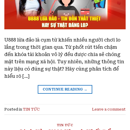
U888 lừa đảo là cụm từ khiến nhiều người chơi lo
lắng trong thời gian qua. Từ phốt rút tiền chậm
đến khóa tài khoản vô lý đều được chia sẻ chóng
mặt trên mạng xã hội. Tuy nhiên, những thông tin
này liệu có đúng sự thật? Hãy cùng phân tích để
hiểu rõ […]
CONTINUE READING
→
Posted in
TIN TỨC
Leave a comment
TIN TỨC