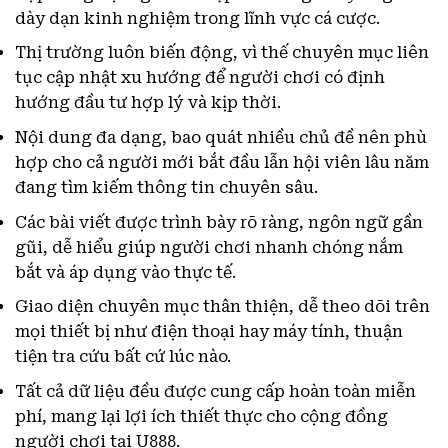
dày dạn kinh nghiệm trong lĩnh vực cá cược.
Thị trường luôn biến động, vì thế chuyên mục liên
tục cập nhật xu hướng để người chơi có định
hướng đầu tư hợp lý và kịp thời.
Nội dung đa dạng, bao quát nhiều chủ đề nên phù
hợp cho cả người mới bắt đầu lẫn hội viên lâu năm
đang tìm kiếm thông tin chuyên sâu.
Các bài viết được trình bày rõ ràng, ngôn ngữ gần
gũi, dễ hiểu giúp người chơi nhanh chóng nắm
bắt và áp dụng vào thực tế.
Giao diện chuyên mục thân thiện, dễ theo dõi trên
mọi thiết bị như điện thoại hay máy tính, thuận
tiện tra cứu bất cứ lúc nào.
Tất cả dữ liệu đều được cung cấp hoàn toàn miễn
phí, mang lại lợi ích thiết thực cho cộng đồng
người chơi tại U888.