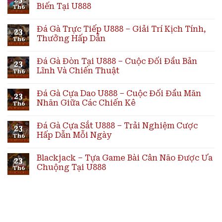
Biến Tại U888
Th6
Đá Gà Trực Tiếp U888 – Giải Trí Kịch Tính,
23
Thưởng Hấp Dẫn
Th6
Đá Gà Đòn Tại U888 – Cuộc Đối Đầu Bản
23
Lĩnh Và Chiến Thuật
Th6
Đá Gà Cựa Dao U888 – Cuộc Đối Đầu Mãn
23
Nhãn Giữa Các Chiến Kê
Th6
Đá Gà Cựa Sắt U888 – Trải Nghiệm Cược
23
Hấp Dẫn Mỗi Ngày
Th6
Blackjack – Tựa Game Bài Cân Não Được Ưa
23
Chuộng Tại U888
Th6