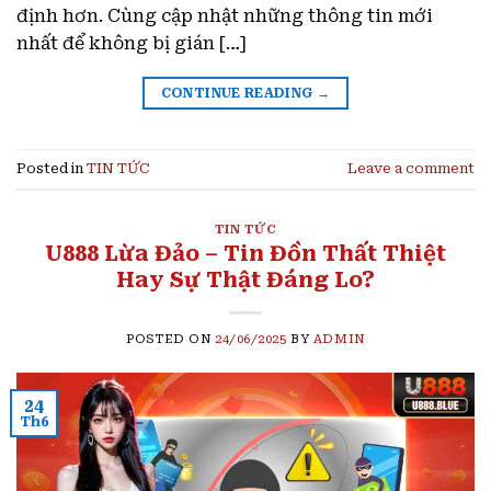
định hơn. Cùng cập nhật những thông tin mới
nhất để không bị gián […]
CONTINUE READING
→
Posted in
TIN TỨC
Leave a comment
TIN TỨC
U888 Lừa Đảo – Tin Đồn Thất Thiệt
Hay Sự Thật Đáng Lo?
POSTED ON
24/06/2025
BY
ADMIN
24
Th6