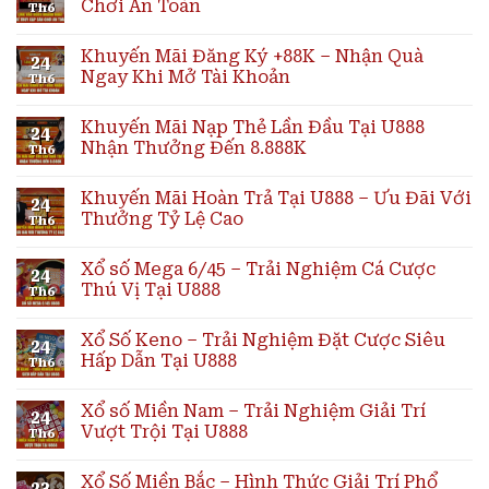
Chơi An Toàn
Th6
Khuyến Mãi Đăng Ký +88K – Nhận Quà
24
Ngay Khi Mở Tài Khoản
Th6
Khuyến Mãi Nạp Thẻ Lần Đầu Tại U888
24
Nhận Thưởng Đến 8.888K
Th6
Khuyến Mãi Hoàn Trả Tại U888 – Ưu Đãi Với
24
Thưởng Tỷ Lệ Cao
Th6
Xổ số Mega 6/45 – Trải Nghiệm Cá Cược
24
Thú Vị Tại U888
Th6
Xổ Số Keno – Trải Nghiệm Đặt Cược Siêu
24
Hấp Dẫn Tại U888
Th6
Xổ số Miền Nam – Trải Nghiệm Giải Trí
24
Vượt Trội Tại U888
Th6
Xổ Số Miền Bắc – Hình Thức Giải Trí Phổ
23