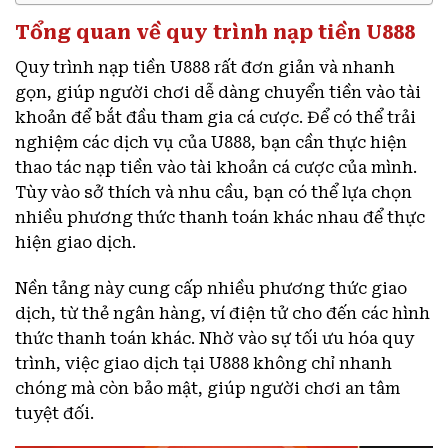
Tổng quan về quy trình nạp tiền U888
Quy trình nạp tiền U888 rất đơn giản và nhanh
gọn, giúp người chơi dễ dàng chuyển tiền vào tài
khoản để bắt đầu tham gia cá cược. Để có thể trải
nghiệm các dịch vụ của U888, bạn cần thực hiện
thao tác nạp tiền vào tài khoản cá cược của mình.
Tùy vào sở thích và nhu cầu, bạn có thể lựa chọn
nhiều phương thức thanh toán khác nhau để thực
hiện giao dịch.
Nền tảng này cung cấp nhiều phương thức giao
dịch, từ thẻ ngân hàng, ví điện tử cho đến các hình
thức thanh toán khác. Nhờ vào sự tối ưu hóa quy
trình, việc giao dịch tại U888 không chỉ nhanh
chóng mà còn bảo mật, giúp người chơi an tâm
tuyệt đối.