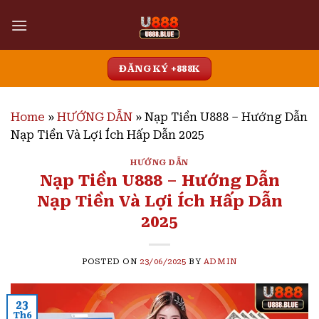
Skip
to
content
ĐĂNG KÝ +888K
Home
»
HƯỚNG DẪN
»
Nạp Tiền U888 – Hướng Dẫn
Nạp Tiền Và Lợi Ích Hấp Dẫn 2025
HƯỚNG DẪN
Nạp Tiền U888 – Hướng Dẫn
Nạp Tiền Và Lợi Ích Hấp Dẫn
2025
POSTED ON
23/06/2025
BY
ADMIN
23
Th6