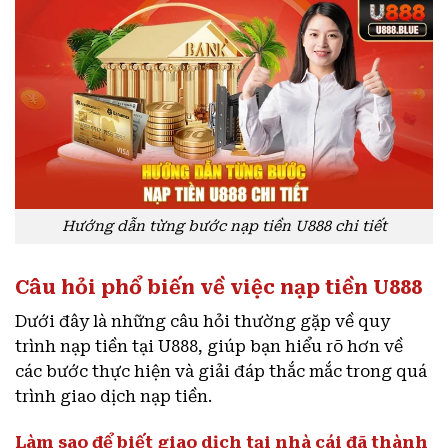
Hướng dẫn từng bước nạp tiền U888 chi tiết
Câu hỏi phổ biến về việc nạp tiền U888
Dưới đây là những câu hỏi thường gặp về quy
trình nạp tiền tại U888, giúp bạn hiểu rõ hơn về
các bước thực hiện và giải đáp thắc mắc trong quá
trình giao dịch nạp tiền.
Làm sao để biết giao dịch tại nhà cái đã thành