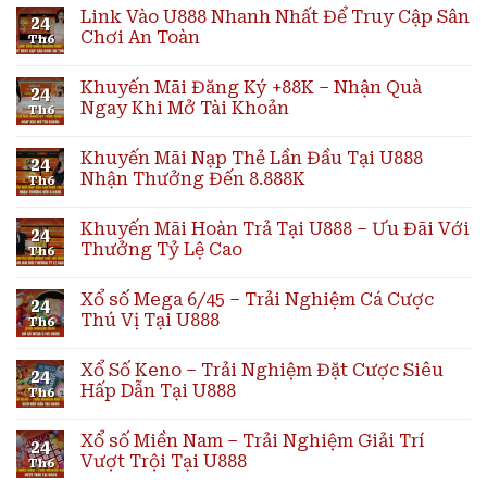
Link Vào U888 Nhanh Nhất Để Truy Cập Sân
24
Chơi An Toàn
Th6
Khuyến Mãi Đăng Ký +88K – Nhận Quà
24
Ngay Khi Mở Tài Khoản
Th6
Khuyến Mãi Nạp Thẻ Lần Đầu Tại U888
24
Nhận Thưởng Đến 8.888K
Th6
Khuyến Mãi Hoàn Trả Tại U888 – Ưu Đãi Với
24
Thưởng Tỷ Lệ Cao
Th6
Xổ số Mega 6/45 – Trải Nghiệm Cá Cược
24
Thú Vị Tại U888
Th6
Xổ Số Keno – Trải Nghiệm Đặt Cược Siêu
24
Hấp Dẫn Tại U888
Th6
Xổ số Miền Nam – Trải Nghiệm Giải Trí
24
Vượt Trội Tại U888
Th6