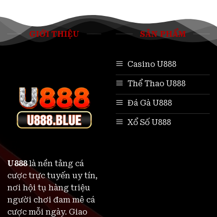
GIỚI THIỆU
SẢN PHẨM
Casino U888
Thể Thao U888
Đá Gà U888
Xổ Số U888
U888
là nền tảng cá
cược trực tuyến uy tín,
nơi hội tụ hàng triệu
người chơi đam mê cá
cược mỗi ngày. Giao