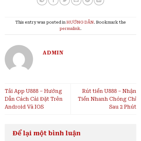
This entry was posted in
HƯỚNG DẪN
. Bookmark the
permalink
.
ADMIN
Tải App U888 – Hướng
Rút tiền U888 – Nhận
Dẫn Cách Cài Đặt Trên
Tiền Nhanh Chóng Chỉ
Android Và IOS
Sau 2 Phút
Để lại một bình luận