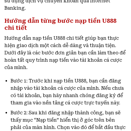
sử dụng dịch vụ chuyển khoản qua Internet
Banking.
Hướng dẫn từng bước nạp tiền U888
chi tiết
Hướng dẫn nạp tiền U888 chi tiết giúp bạn thực
hiện giao dịch một cách dễ dàng và thuận tiện.
Dưới đây là các bước đơn giản bạn cần làm theo để
hoàn tất quy trình nạp tiền vào tài khoản cá cược
của mình.
Bước 1: Trước khi nạp tiền U888, bạn cần đăng
nhập vào tài khoản cá cược của mình. Nếu chưa
có tài khoản, bạn hãy nhanh chóng đăng ký để
tham gia vào nền tảng cá cược trực tuyến này.
Bước 2: Sau khi đăng nhập thành công, bạn sẽ
thấy mục “Nạp tiền” hiển thị ở góc trên bên
phải của màn hình. Chọn vào đó để bắt đầu thực