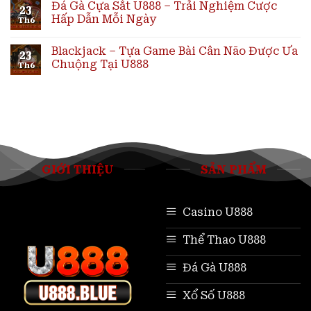
Đá Gà Cựa Sắt U888 – Trải Nghiệm Cược
23
Hấp Dẫn Mỗi Ngày
Th6
Blackjack – Tựa Game Bài Cân Não Được Ưa
23
Chuộng Tại U888
Th6
GIỚI THIỆU
SẢN PHẨM
Casino U888
Thể Thao U888
Đá Gà U888
Xổ Số U888