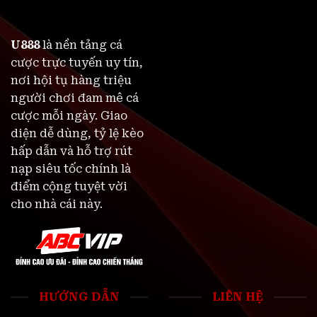
U888
là nền tảng cá
cược trực tuyến uy tín,
nơi hội tụ hàng triệu
người chơi đam mê cá
cược mỗi ngày. Giao
diện dễ dùng, tỷ lệ kèo
hấp dẫn và hỗ trợ rút
nạp siêu tốc chính là
điểm cộng tuyệt vời
cho nhà cái này.
HƯỚNG DẪN
LIÊN HỆ