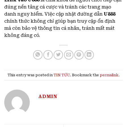
đúng nền tảng cá cược và tránh các trang mạo
danh nguy hiểm. Việc cập nhật đường dẫn
U888
chính thức không chỉ giúp bạn truy cập ổn định
mà còn bảo vệ thông tin cá nhân, tránh mất mát
không đáng có.
This entry was posted in
TIN TỨC
. Bookmark the
permalink
.
ADMIN