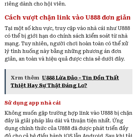
riêng dành cho hội viên.
Cách vượt chặn link vào U888 đơn giản
Tại một số khu vực, truy cập vào nhà cái như U888
có thể bị giới hạn do chính sách kiểm soát từ nhà
mạng. Tuy nhiên, người chơi hoàn toàn có thể xử
lý tình huống này bằng những phương án đơn
giản, an toàn và hiệu quả được chia sẻ dưới đây.
Xrm thêm
U888 Lừa Đảo - Tin Đồn Thất
Thiệt Hay Sự Thật Đáng Lo?
Sử dụng app nhà cái
Không muốn gặp trường hợp link vào U888 bị chặn
đây là giải pháp lâu dài và thuận tiện nhất. Ứng
dụng chính thức của U888 đã được phát triển đầy
đủ cho cả hệ điều hành iOS lẫn Android. Sau khi tải