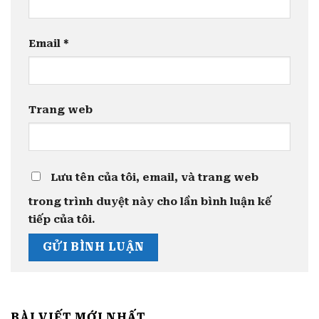
Email
*
Trang web
Lưu tên của tôi, email, và trang web
trong trình duyệt này cho lần bình luận kế
tiếp của tôi.
BÀI VIẾT MỚI NHẤT