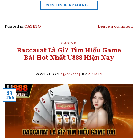
CONTINUE READING
→
Posted in
CASINO
Leave a comment
CASINO
Baccarat Là Gì? Tìm Hiểu Game
Bài Hot Nhất U888 Hiện Nay
POSTED ON
23/06/2025
BY
ADMIN
23
Th6