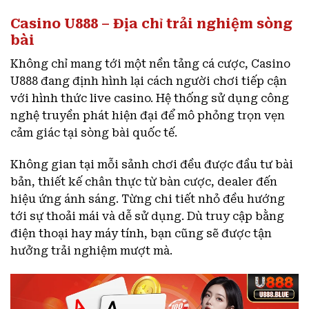
Casino U888 – Địa chỉ trải nghiệm sòng
bài
Không chỉ mang tới một nền tảng cá cược, Casino
U888 đang định hình lại cách người chơi tiếp cận
với hình thức live casino. Hệ thống sử dụng công
nghệ truyền phát hiện đại để mô phỏng trọn vẹn
cảm giác tại sòng bài quốc tế.
Không gian tại mỗi sảnh chơi đều được đầu tư bài
bản, thiết kế chân thực từ bàn cược, dealer đến
hiệu ứng ánh sáng. Từng chi tiết nhỏ đều hướng
tới sự thoải mái và dễ sử dụng. Dù truy cập bằng
điện thoại hay máy tính, bạn cũng sẽ được tận
hưởng trải nghiệm mượt mà.