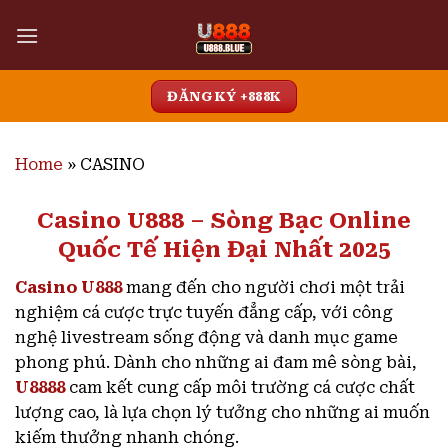
Skip
to
content
ĐĂNG KÝ +888K
Home
»
CASINO
Casino U888 – Sòng Bạc Online
Quốc Tế Hiện Đại Nhất 2025
Casino U888
mang đến cho người chơi một trải
nghiệm cá cược trực tuyến đẳng cấp, với công
nghệ livestream sống động và danh mục game
phong phú. Dành cho những ai đam mê sòng bài,
U8888
cam kết cung cấp môi trường cá cược chất
lượng cao, là lựa chọn lý tưởng cho những ai muốn
kiếm thưởng nhanh chóng.