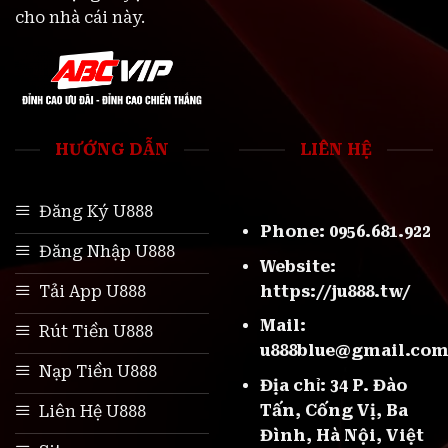
cho nhà cái này.
HƯỚNG DẪN
LIÊN HỆ
Đăng Ký U888
Phone: 0956.681.922
Đăng Nhập U888
Website:
https://ju888.tw/
Tải App U888
Mail:
Rút Tiền U888
u888blue@gmail.co
Nạp Tiền U888
Địa chỉ: 34 P. Đào
Tấn, Cống Vị, Ba
Liên Hệ U888
Đình, Hà Nội, Việt