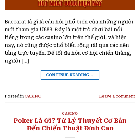
Baccarat là gì là câu hỏi phổ biến của những người
mới tham gia U888. Đây là một trò chơi bài nổi
tiếng trong các casino lớn trên thế giới, và hiện
nay, nó cũng được phổ biến rộng rãi qua các nền
tảng trực tuyến. Để tối đa hóa cơ hội chiến thắng,
người […]
CONTINUE READING
→
Posted in
CASINO
Leave a comment
CASINO
Poker Là Gì? Từ Lý Thuyết Cơ Bản
Đến Chiến Thuật Đỉnh Cao