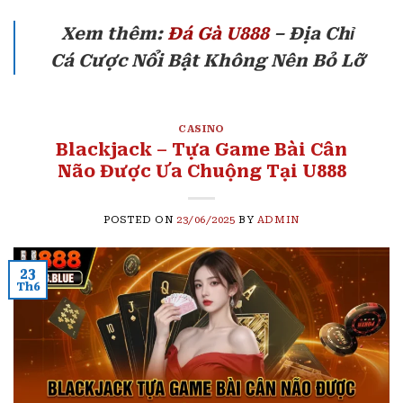
Xem thêm:
Đá Gà U888
– Địa Chỉ
Cá Cược Nổi Bật Không Nên Bỏ Lỡ
CASINO
Blackjack – Tựa Game Bài Cân
Não Được Ưa Chuộng Tại U888
POSTED ON
23/06/2025
BY
ADMIN
23
Th6