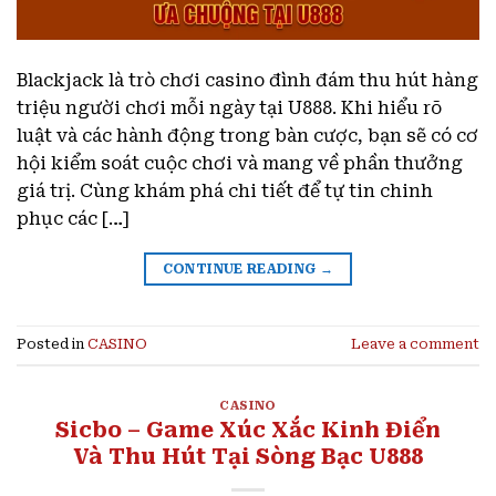
Blackjack là trò chơi casino đình đám thu hút hàng
triệu người chơi mỗi ngày tại U888. Khi hiểu rõ
luật và các hành động trong bàn cược, bạn sẽ có cơ
hội kiểm soát cuộc chơi và mang về phần thưởng
giá trị. Cùng khám phá chi tiết để tự tin chinh
phục các […]
CONTINUE READING
→
Posted in
CASINO
Leave a comment
CASINO
Sicbo – Game Xúc Xắc Kinh Điển
Và Thu Hút Tại Sòng Bạc U888