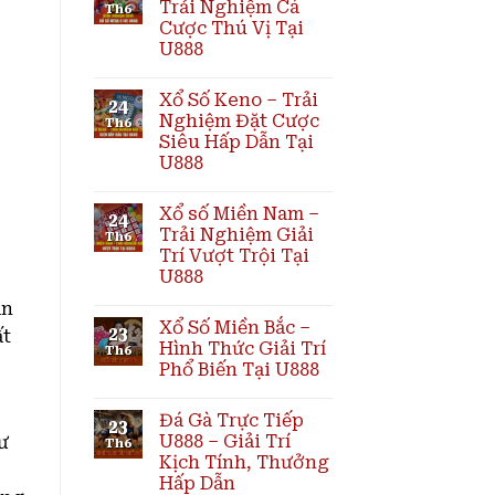
Trải Nghiệm Cá
Th6
Cược Thú Vị Tại
U888
Xổ Số Keno – Trải
24
Nghiệm Đặt Cược
Th6
Siêu Hấp Dẫn Tại
U888
Xổ số Miền Nam –
24
Trải Nghiệm Giải
Th6
Trí Vượt Trội Tại
U888
án
Xổ Số Miền Bắc –
23
ất
Hình Thức Giải Trí
Th6
Phổ Biến Tại U888
Đá Gà Trực Tiếp
23
U888 – Giải Trí
ư
Th6
Kịch Tính, Thưởng
Hấp Dẫn