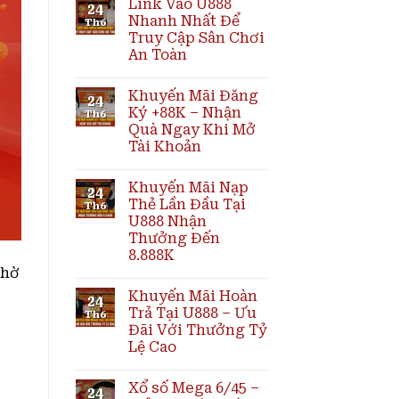
Link Vào U888
24
Nhanh Nhất Để
Th6
Truy Cập Sân Chơi
An Toàn
Khuyến Mãi Đăng
24
Ký +88K – Nhận
Th6
Quà Ngay Khi Mở
Tài Khoản
Khuyến Mãi Nạp
24
Thẻ Lần Đầu Tại
Th6
U888 Nhận
Thưởng Đến
8.888K
nhờ
Khuyến Mãi Hoàn
24
Trả Tại U888 – Ưu
Th6
Đãi Với Thưởng Tỷ
Lệ Cao
Xổ số Mega 6/45 –
24