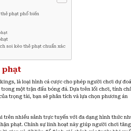
thẻ phạt phổ biến
phạt
phạt
ch soi kèo thẻ phạt chuẩn xác
 phạt
okings, là loại hình cá cược cho phép người chơi dự đo
 trong một trận đấu bóng đá. Dựa trên lối chơi, tính ch
của trọng tài, bạn sẽ phân tích và lựa chọn phương án
i trên nhiều sảnh trực tuyến với đa dạng hình thức nh
nhận phạt. Chính sự linh hoạt này giúp người chơi tăng