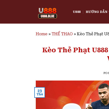
Skip
to
U888
HƯỚNG DẪN
content
Home
»
THỂ THAO
»
Kèo Thẻ Phạt U
Kèo Thẻ Phạt U888
PO
23
Th6