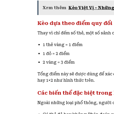
Xrm thêm
Kèo Việt Vị - Nhữn
Kèo dựa theo điểm quy đổi
Thay vì chỉ đếm số thẻ, một số sảnh 
1 thẻ vàng = 1 điểm
1 đỏ = 2 điểm
2 vàng = 3 điểm
Tổng điểm này sẽ được dùng để xác đ
hay 1×2 như hình thức trên.
Các biến thể đặc biệt trong
Ngoài những loại phổ thông, người c