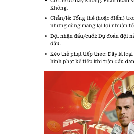
Có thẻ đỏ hay không: Phán đoán sự
Không.
Chẵn/lẻ: Tổng thẻ (hoặc điểm) tron
nhưng cũng mang lại lợi nhuận tố
Đội nhận đầu/cuối: Dự đoán đội nà
đấu.
Kèo thẻ phạt tiếp theo: Đây là lo
hình phạt kế tiếp khi trận đấu đan