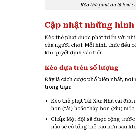
Kèo thẻ phạt dù là loại
Cập nhật những hình 
Kèo thẻ phạt được phát triển với nh
của người chơi. Mỗi hình thức đều có 
khi quyết định vào tiền.
Kèo dựa trên số lượng
Đây là cách cược phổ biến nhất, nơi
trong trận:
Kèo thẻ phạt Tài Xỉu: Nhà cái đưa
hơn (tài) hoặc thấp hơn (xỉu) mốc 
Chấp: Một đội sẽ được cộng trước 
nào sẽ có tổng thẻ cao hơn sau kh